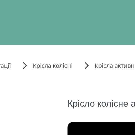
ації
Крісла колісні
Крісла активн
Крісло колісне