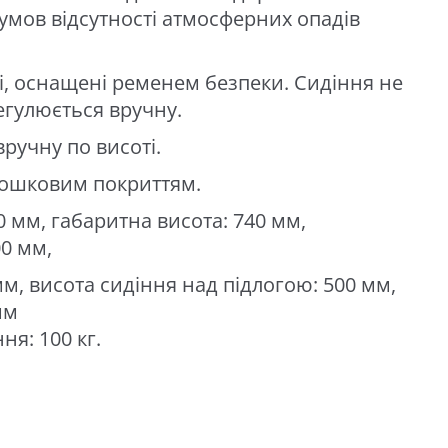
умов відсутності атмосферних опадів
кі, оснащені ременем безпеки. Сидіння не
егулюється вручну.
ручну по висоті.
рошковим покриттям.
 мм, габаритна висота: 740 мм,
0 мм,
м, висота сидіння над підлогою: 500 мм,
мм
я: 100 кг.