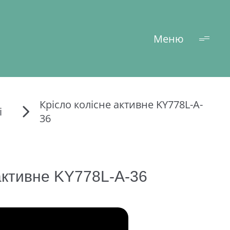
Меню
Крісло колісне активне KY778L-A-
і
36
 активне KY778L-A-36